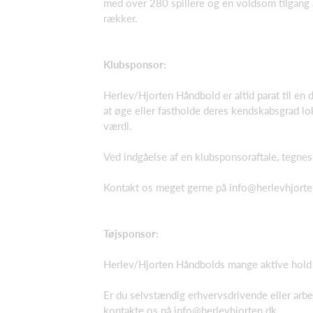
med over 280 spillere og en voldsom tilgang a
rækker.
Klubsponsor:
Herlev/Hjorten Håndbold er altid parat til e
at øge eller fastholde deres kendskabsgrad lok
værdi.
Ved indgåelse af en klubsponsoraftale, tegnes
Kontakt os meget gerne på info@herlevhjorten
Tøjsponsor:
Herlev/Hjorten Håndbolds mange aktive hold e
Er du selvstændig erhvervsdrivende eller arbe
kontakte os på info@herlevhjorten.dk.