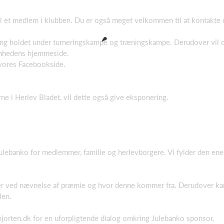
il et medlem i klubben. Du er også meget velkommen til at kontakte o
ng holdet under turneringskampe og træningskampe. Derudover vil 
somhedens hjemmeside.
 vores Facebookside.
erne i Herlev Bladet, vil dette også give eksponering.
julebanko for medlemmer, familie og herlevborgere. Vi fylder den ene
ker ved nævnelse af præmie og hvor denne kommer fra. Derudover ka
len.
jorten.dk for en uforpligtende dialog omkring Julebanko sponsor.