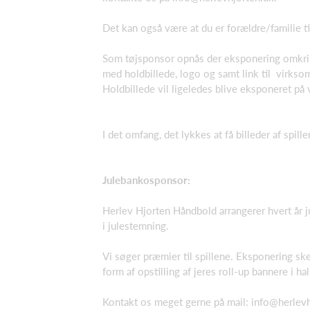
Det kan også være at du er forældre/familie t
Som tøjsponsor opnås der eksponering omkri
med holdbillede, logo og samt link til virk
Holdbillede vil ligeledes blive eksponeret på
I det omfang, det lykkes at få billeder af spill
Julebankosponsor:
Herlev Hjorten Håndbold arrangerer hvert år 
i julestemning.
Vi søger præmier til spillene. Eksponering s
form af opstilling af jeres roll-up bannere i hal
Kontakt os meget gerne på mail: info@herlevh