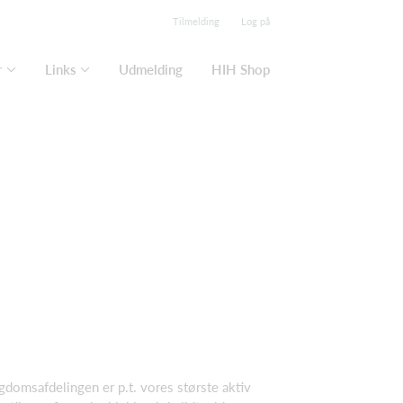
Tilmelding
Log på
r
Links
Udmelding
HIH Shop
gdomsafdelingen er p.t. vores største aktiv