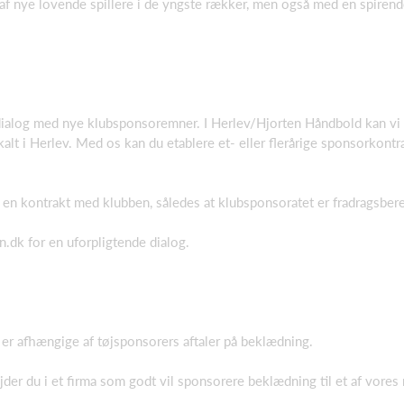
f nye lovende spillere i de yngste rækker, men også med en spirende 
n dialog med nye klubsponsoremner. I Herlev/Hjorten Håndbold kan vi
alt i Herlev. Med os kan du etablere et- eller flerårige sponsorkontra
 en kontrakt med klubben, således at klubsponsoratet er fradragsberet
.dk for en uforpligtende dialog.
r afhængige af tøjsponsorers aftaler på beklædning.
jder du i et firma som godt vil sponsorere beklædning til et af vore