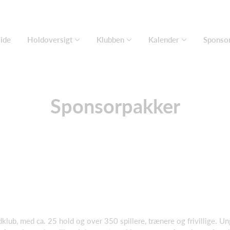
ide
Holdoversigt
Klubben
Kalender
Sponso
Sponsorpakker
lub, med ca. 25 hold og over 350 spillere, trænere og frivillige. Un