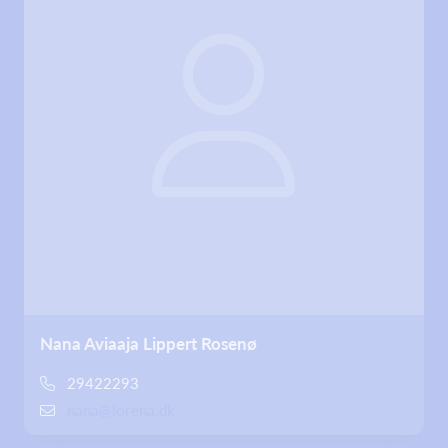
Nana Aviaaja Lippert Rosenø
29422293
nana@lorena.dk