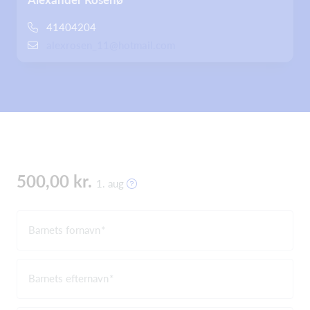
41404204
alexrosen_11@hotmail.com
500,00 kr.
1. aug
Barnets fornavn
Barnets efternavn