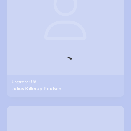
Ungtræner U8
Julius Killerup Poulsen