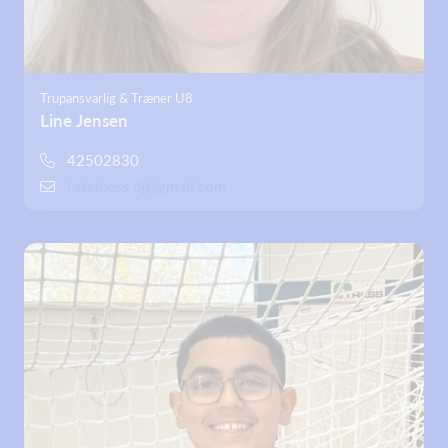
Trupansvarlig & Træner U8
Line Jensen
42502830
l.steiness.dj@gmail.com