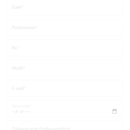
Gade
Postnummer
By
Mobil
E-mail
Fødselsdag
Tidligere klub (Spillercertifikat)